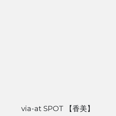
via-at SPOT 【香美】